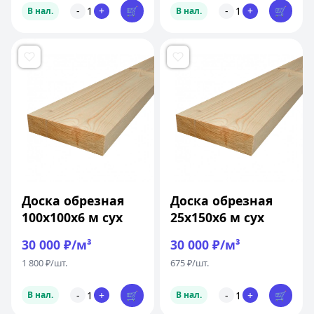
-
1
+
🛒
-
1
+
🛒
В нал.
В нал.
Доска обрезная
Доска обрезная
100x100x6 м сух
25x150x6 м сух
30 000 ₽/м³
30 000 ₽/м³
1 800 ₽/шт.
675 ₽/шт.
-
1
+
🛒
-
1
+
🛒
В нал.
В нал.