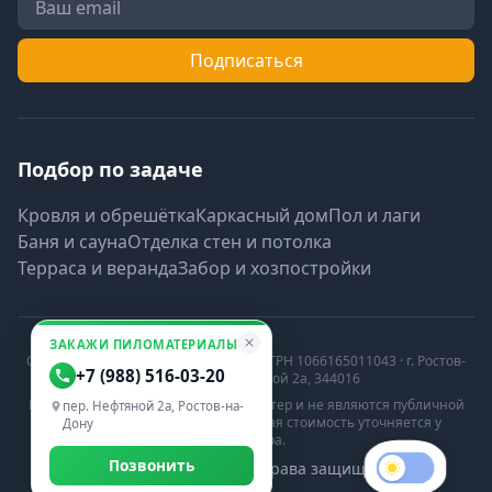
Подписаться
Подбор по задаче
Кровля и обрешётка
Каркасный дом
Пол и лаги
Баня и сауна
Отделка стен и потолка
Терраса и веранда
Забор и хозпостройки
ЗАКАЖИ ПИЛОМАТЕРИАЛЫ
ООО «Мишлен» · ИНН 6165129470 · ОГРН 1066165011043 · г. Ростов-
+7 (988) 516-03-20
на-Дону, пер. Нефтяной 2а, 344016
Цены носят информационный характер и не являются публичной
пер. Нефтяной 2а, Ростов-на-
офертой (ст. 437 ГК РФ). Актуальная стоимость уточняется у
Дону
менеджера.
Позвонить
Toggle dar
© 2026 WoodDon. Все права защищены.